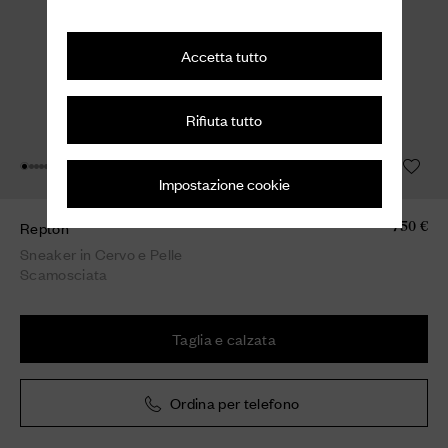
Accetta tutto
Rifiuta tutto
Impostazione cookie
Repton
750 €
Sneaker in Cervo e Pelle
Scamosciata
Taglia e calzata
Ordina per telefono