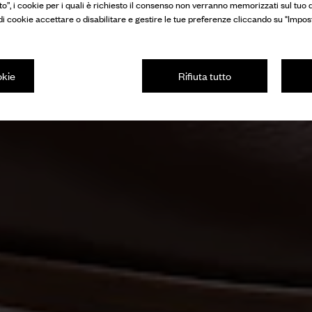
to”, i cookie per i quali è richiesto il consenso non verranno memorizzati sul tuo d
 di cookie accettare o disabilitare e gestire le tue preferenze cliccando su "Impos
okie
Rifiuta tutto