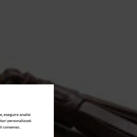
e, eseguire analisi
tari personalizzati.
 il consenso.