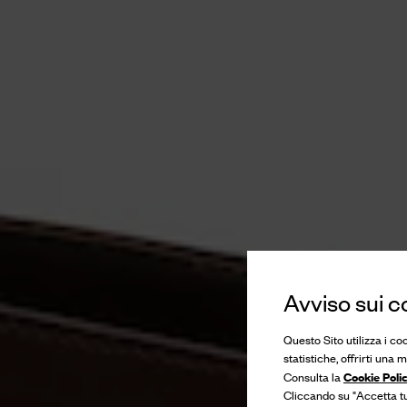
Avviso sui c
Questo Sito utilizza i co
statistiche, offrirti una
Cookie Poli
Consulta la
Cliccando su "Accetta tut