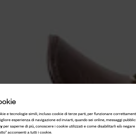
ookie
okie e tecnologie simili, incluso cookie di terze parti, per funzionare correttament
 migliore esperienza di navigazione ed inviarti, quando sei online, messaggi pubblici
cy
per saperne di più, conoscere i cookie utilizzati e come disabilitarli e/o negare
to" acconsenti a tutti i cookie.