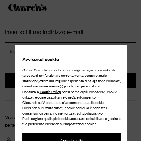
Inserisci il tuo indirizzo e-mail
Indirizzo e-mail *
Avviso sui cookie
Questo Sito utilizza i cookie e tecnologie simili, incluso cookie di
terze parti, per funzionare correttamente, eseguire analisi
Avanti
statistiche, offrirti una migliore esperienza di navigazione ed inviarti,
quando sei online, messaggi pubblicitari personalizzati.
Cookie Policy
Consulta la
per saperne di più, conoscere i cookie
utilizzati e come disabilitarli e/o negare il consenso.
Cliccando su "Accetta tutto" acconsenti a tutti i cookie.
Cliccando su “Rifiuta tutto”, i cookie per i quali è richiesto il
consenso non verranno memorizzati sul tuo dispositivo.
Vivi un'esperienza di acquisto unica grazie al tuo account
Puoi scegliere quali tipi di cookie accettare o disabilitare e gestire le
tue preferenze cliccando su "Impostazioni cookie".
personale
Controlla i dettagli e monitora lo stato dei tuoi ordini e resi
Accetta tutto