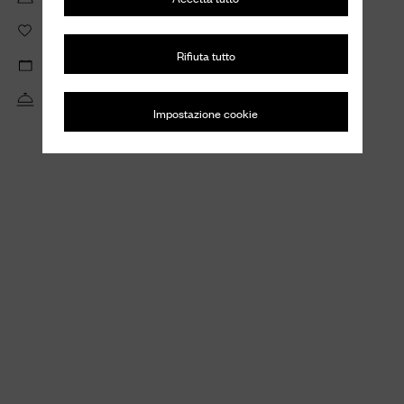
Crea wishlist per salvare e condividere i tuoi articoli preferiti
Rifiuta tutto
Visualizza i tuoi appuntamenti privati e le richieste di riparazione
Usufruisci dell'assistenza personalizzata del nostro servizio clienti
Impostazione cookie