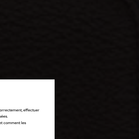
 correctement, effectuer
sées.
 et comment les