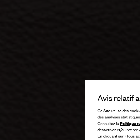
Avis relatif
Ce Site utilise des cook
des analyses statistique
Politique r
Consultez la
désactiver et/ou retirer
En cliquant sur «Tous ac