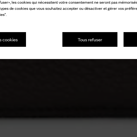
fuser», les cookies qui nécessitent votre consentement ne seront pas mémorisés s
 types de cookies que vous souhaitez accepter ou désactiver et gérer vos préfér
es".
s cookies
Tous refuser