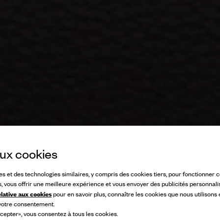
 aux cookies
ies et des technologies similaires, y compris des cookies tiers, pour fonctionner
s, vous offrir une meilleure expérience et vous envoyer des publicités personnali
elative aux cookies
pour en savoir plus, connaître les cookies que nous utilisons
 votre consentement.
cepter», vous consentez à tous les cookies.