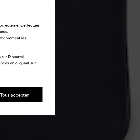
 correctement, effectuer
sées.
 et comment les
ur l’appareil.
ences en cliquant sur
Tous accepter