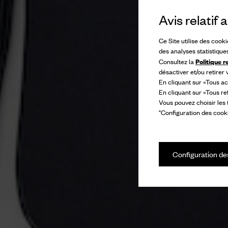
Avis relatif
Ce Site utilise des cook
des analyses statistique
Politique r
Consultez la
désactiver et/ou retirer
En cliquant sur «Tous ac
En cliquant sur «Tous re
Vous pouvez choisir les
"Configuration des cooki
Configuration de