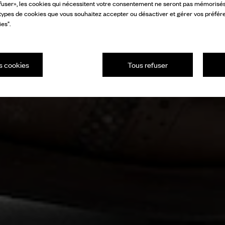
fuser», les cookies qui nécessitent votre consentement ne seront pas mémorisés s
 types de cookies que vous souhaitez accepter ou désactiver et gérer vos préfér
es".
s cookies
Tous refuser