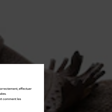
 correctement, effectuer
sées.
 et comment les