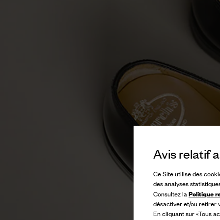
Avis relatif
Ce Site utilise des cook
des analyses statistique
Politique r
Consultez la
désactiver et/ou retirer
En cliquant sur «Tous ac