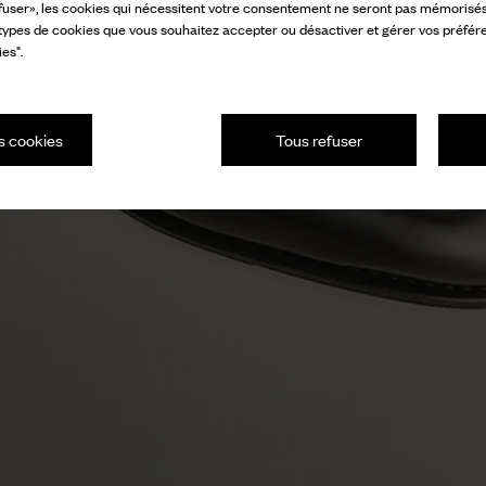
fuser», les cookies qui nécessitent votre consentement ne seront pas mémorisés s
 types de cookies que vous souhaitez accepter ou désactiver et gérer vos préfér
es".
s cookies
Tous refuser