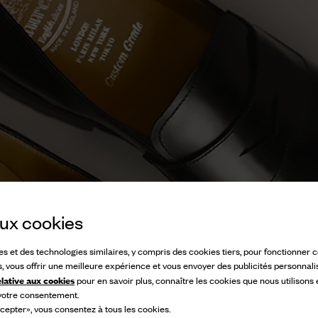
 aux cookies
ies et des technologies similaires, y compris des cookies tiers, pour fonctionner
s, vous offrir une meilleure expérience et vous envoyer des publicités personnali
elative aux cookies
pour en savoir plus, connaître les cookies que nous utilisons
 votre consentement.
cepter», vous consentez à tous les cookies.