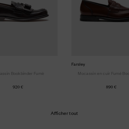
Farsley
assin Bookbinder Fumè
Mocassin en cuir Fumé Bo
920 €
890 €
Afficher tout