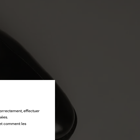
 correctement, effectuer
sées.
 et comment les