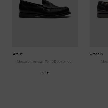
Farsley
Oreham
Mocassin en cuir Fumé Bookbinder
Moc
890 €